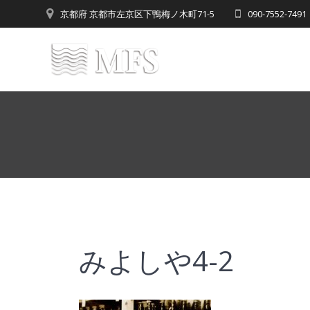
Skip
京都府 京都市左京区下鴨梅ノ木町71-5
090-7552-7
to
content
みよしや4-2