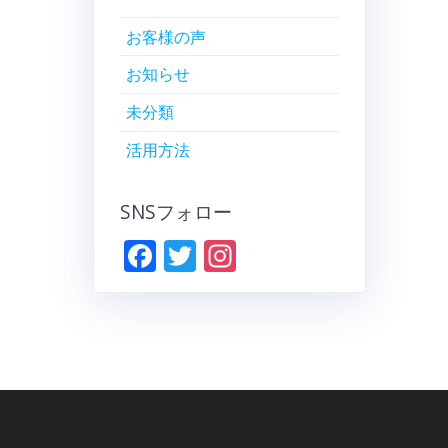
お客様の声
お知らせ
未分類
活用方法
SNSフォロー
F
T
In
ac
w
st
e
itt
a
b
er
gr
o
a
o
m
k