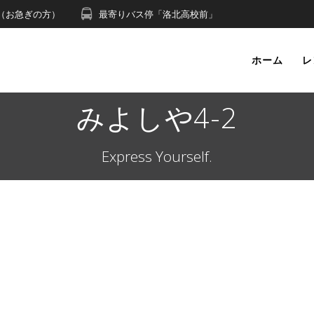
491（お急ぎの方）
最寄りバス停「洛北高校前」
ホーム
レ
みよしや4-2
Express Yourself.