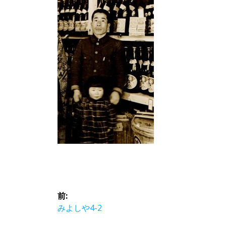
投
前:
稿
前
みよしや4-2
の