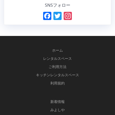
SNSフォロー
F
T
In
ac
w
st
e
itt
a
b
er
gr
o
a
ホーム
o
m
レンタルスペース
k
ご利用方法
キッチンレンタルスペース
利用規約
新
着情報
みよしや