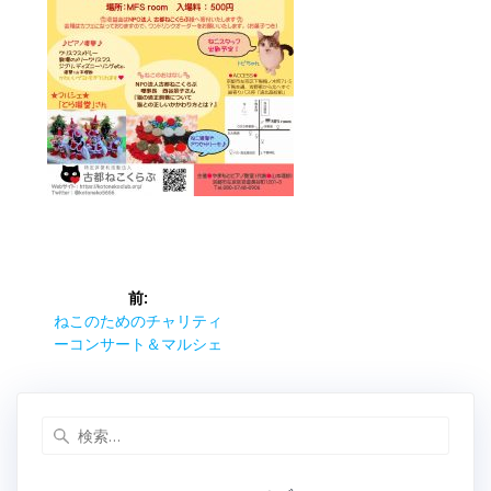
投
前:
稿
前
ねこのためのチャリティ
の
ーコンサート＆マルシェ
ナ
投
稿:
ビ
検
索:
ゲ