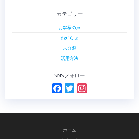
カテゴリー
お客様の声
お知らせ
未分類
活用方法
SNSフォロー
F
T
In
ac
w
st
e
itt
a
b
er
gr
o
a
ホーム
o
m