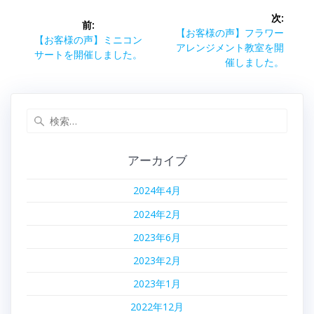
投
次:
前:
稿
次
【お客様の声】フラワー
前
【お客様の声】ミニコン
の
アレンジメント教室を開
の
サートを開催しました。
ナ
投
催しました。
投
稿:
稿:
ビ
検
ゲ
索:
ー
アーカイブ
シ
2024年4月
ョ
2024年2月
ン
2023年6月
2023年2月
2023年1月
2022年12月