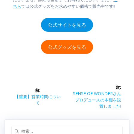
ちら
では公式グッズをお求めやすい価格で販売中です!!
公式サイトを見る
公式グッズを見る
投
次:
前:
稿
次
SENSE OF WONDERさん
前
【重要】営業時間につい
の
プロデュースの本棚を設
の
て
ナ
投
置しました!
投
稿:
稿:
ビ
検