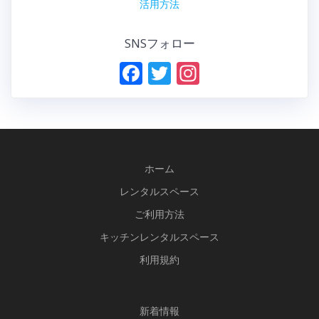
活用方法
SNSフォロー
F
T
In
ac
w
st
e
itt
a
b
er
gr
o
a
ホーム
o
m
レンタルスペース
k
ご利用方法
キッチンレンタルスペース
利用規約
新
着情報