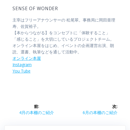
SENSE OF WONDER
主宰はフリーアナウンサーの 松尾翠。事務局に岡田亜理
寿、佐賀裕子。
【本からつながる】をコンセプトに「体験すること」
「感じること」を大切にしているプロジェクトチーム。
オンライン本屋をはじめ、イベントの企画運営出演、朗
読、選書、執筆などを通して活動中。
オンライン本屋
Instagram
You Tube
投
前:
次:
稿
前
次
4月の本棚のご紹介
6月の本棚のご紹介
の
の
ナ
投
投