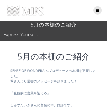
Skip
to
content
5月の本棚のご紹介
Express Yourself.
5月の本棚のご紹介
SENSE OF WONDERさんプロデュースの本棚を更新しま
した。
翠さんより選書のメッセージを頂きました！
「直観的に言葉を迎える」
しみずたいきさんの言葉の本、好評です。