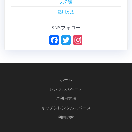
未分類
活用方法
SNSフォロー
F
T
In
ac
w
st
e
itt
a
b
er
gr
o
a
ホーム
o
m
レンタルスペース
k
ご利用方法
キッチンレンタルスペース
利用規約