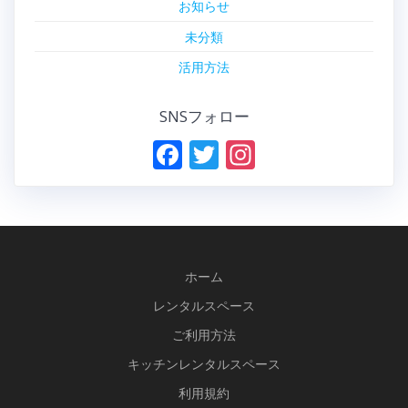
お知らせ
未分類
活用方法
SNSフォロー
F
T
In
ac
w
st
e
itt
a
b
er
gr
o
a
ホーム
o
m
レンタルスペース
k
ご利用方法
キッチンレンタルスペース
利用規約