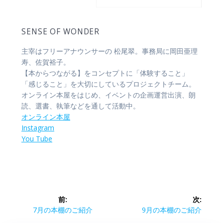
SENSE OF WONDER
主宰はフリーアナウンサーの 松尾翠。事務局に岡田亜理
寿、佐賀裕子。
【本からつながる】をコンセプトに「体験すること」
「感じること」を大切にしているプロジェクトチーム。
オンライン本屋をはじめ、イベントの企画運営出演、朗
読、選書、執筆などを通して活動中。
オンライン本屋
Instagram
You Tube
投
前:
次:
稿
前
次
7月の本棚のご紹介
9月の本棚のご紹介
の
の