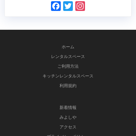
F
T
In
ac
w
st
e
itt
a
b
er
gr
o
a
ホーム
o
m
レンタルスペース
k
ご利用方法
キッチンレンタルスペース
利用規約
新
着情報
みよしや
アクセス