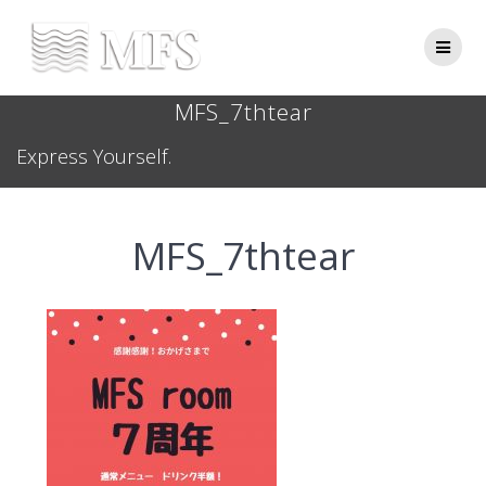
Skip
to
content
MFS_7thtear
Express Yourself.
MFS_7thtear