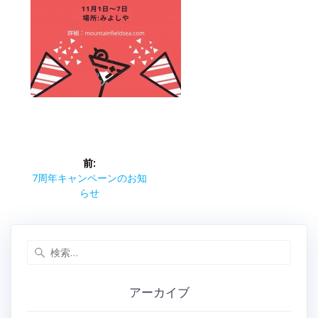
投
前:
稿
前
7周年キャンペーンのお知
の
らせ
ナ
投
稿:
ビ
検
索:
ゲ
アーカイブ
ー