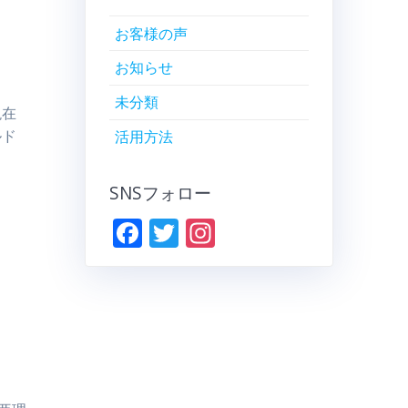
お客様の声
お知らせ
。
未分類
現在
ルド
活用方法
SNSフォロー
F
T
In
ac
w
st
e
itt
a
b
er
gr
o
a
o
m
k