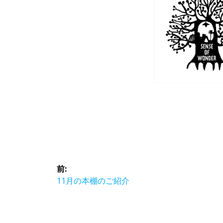
投
前:
稿
前
11月の本棚のご紹介
の
ナ
投
稿: