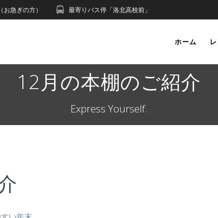
491（お急ぎの方）
最寄りバス停「洛北高校前」
ホーム
レ
12月の本棚のご紹介
Express Yourself.
介
やすい年末。