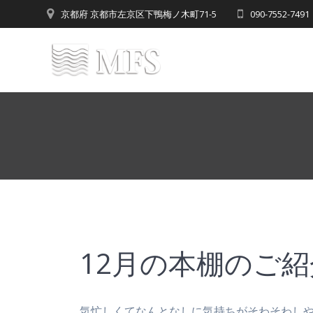
Skip
京都府 京都市左京区下鴨梅ノ木町71-5
090-7552-7
to
content
12月の本棚のご紹
気忙しくてなんとなしに気持ちがそわそわし