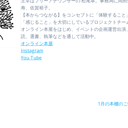
主宰はフリーアナウンサーの 松尾翠。事務局に岡田
寿、佐賀裕子。
【本からつながる】をコンセプトに「体験すること
「感じること」を大切にしているプロジェクトチー
オンライン本屋をはじめ、イベントの企画運営出演
読、選書、執筆などを通して活動中。
オンライン本屋
Instagram
You Tube
次
1月の本棚の
の
投
稿: