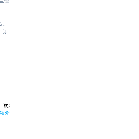
亜理
」
ム。
、朗
次:
ご紹介