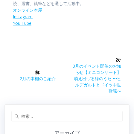
読、選書、執筆などを通して活動中。
オンライン本屋
Instagram
You Tube
投
次:
稿
次
3月のイベント開催のお知
の
前:
らせ【ミニコンサート】
ナ
前
投
2月の本棚のご紹介
萌え出づる緑のうた 〜ヒ
の
稿:
ルデガルトとドイツ中世
ビ
投
歌謡〜
稿:
ゲ
検
ー
索:
シ
アーカイブ