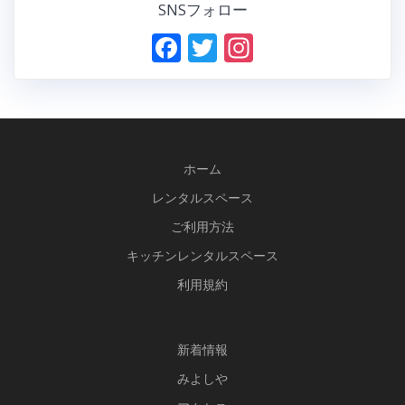
SNSフォロー
F
T
In
ac
w
st
e
itt
a
b
er
gr
o
a
ホーム
o
m
レンタルスペース
k
ご利用方法
キッチンレンタルスペース
利用規約
新
着情報
みよしや