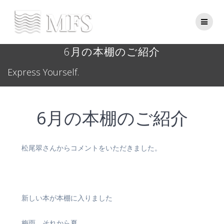
Skip
to
content
6月の本棚のご紹介
Express Yourself.
6月の本棚のご紹介
松尾翠さんからコメントをいただきました。
新しい本が本棚に入りました
梅雨、それから夏。