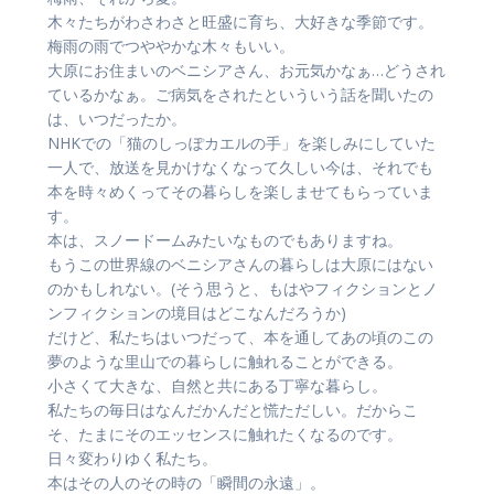
木々たちがわさわさと旺盛に育ち、大好きな季節です。
梅雨の雨でつややかな木々もいい。
大原にお住まいのベニシアさん、お元気かなぁ…どうされ
ているかなぁ。ご病気をされたといういう話を聞いたの
は、いつだったか。
NHKでの「猫のしっぽカエルの手」を楽しみにしていた
一人で、放送を見かけなくなって久しい今は、それでも
本を時々めくってその暮らしを楽しませてもらっていま
す。
本は、スノードームみたいなものでもありますね。
もうこの世界線のベニシアさんの暮らしは大原にはない
のかもしれない。(そう思うと、もはやフィクションとノ
ンフィクションの境目はどこなんだろうか)
だけど、私たちはいつだって、本を通してあの頃のこの
夢のような里山での暮らしに触れることができる。
小さくて大きな、自然と共にある丁寧な暮らし。
私たちの毎日はなんだかんだと慌ただしい。だからこ
そ、たまにそのエッセンスに触れたくなるのです。
日々変わりゆく私たち。
本はその人のその時の「瞬間の永遠」。