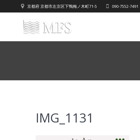
Skip
京都府 京都市左京区下鴨梅ノ木町71-5
090-7552-7
to
content
IMG_1131