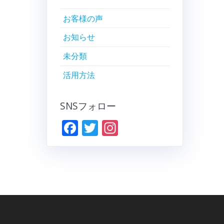
お客様の声
お知らせ
未分類
活用方法
SNSフォロー
F
T
In
ac
w
st
e
itt
a
b
er
gr
o
a
o
m
k