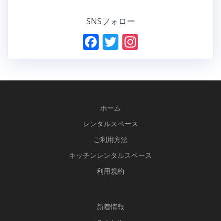
SNSフォロー
F
T
In
ac
w
st
e
itt
a
b
er
gr
o
a
ホーム
o
m
レンタルスペース
k
ご利用方法
キッチンレンタルスペース
利用規約
新
着情報