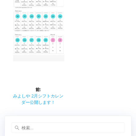
投
前:
稿
前
みよしや 2月シフトカレン
の
ダー公開します！
ナ
投
稿:
ビ
検
索: