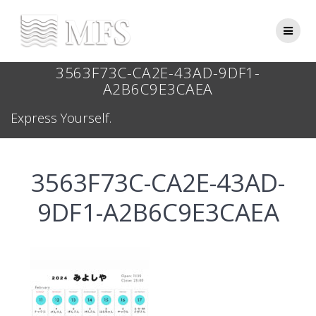
Skip
to
content
3563F73C-CA2E-43AD-9DF1-
A2B6C9E3CAEA
Express Yourself.
3563F73C-CA2E-43AD-
9DF1-A2B6C9E3CAEA