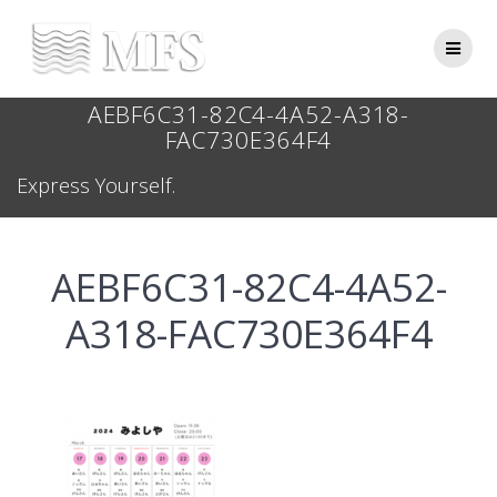
Skip
to
content
AEBF6C31-82C4-4A52-A318-
FAC730E364F4
Express Yourself.
AEBF6C31-82C4-4A52-
A318-FAC730E364F4