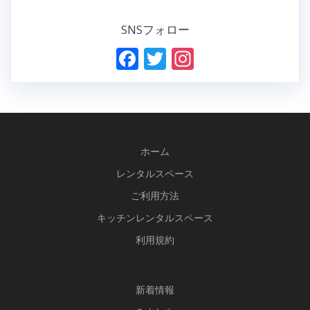
SNSフォロー
F
T
In
ac
w
st
e
itt
a
b
er
gr
o
a
ホーム
o
m
レンタルスペース
k
ご利用方法
キッチンレンタルスペース
利用規約
新
着情報