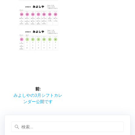
投
前:
稿
前
みよしやの3月シフトカレ
の
ンダー公開です
ナ
投
稿:
ビ
検
索: