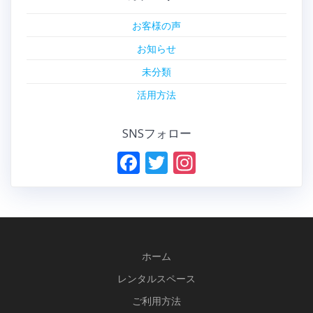
お客様の声
お知らせ
未分類
活用方法
SNSフォロー
F
T
In
ac
w
st
e
itt
a
b
er
gr
o
a
ホーム
o
m
レンタルスペース
k
ご利用方法