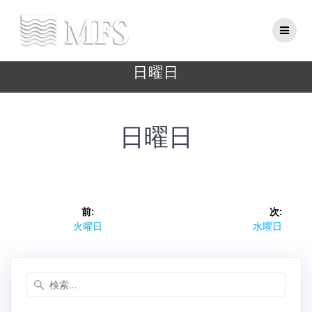
Skip
to
content
日曜日
日曜日
投
前:
次:
稿
前
次
火曜日
水曜日
の
の
ナ
投
投
稿:
稿:
検
ビ
索: