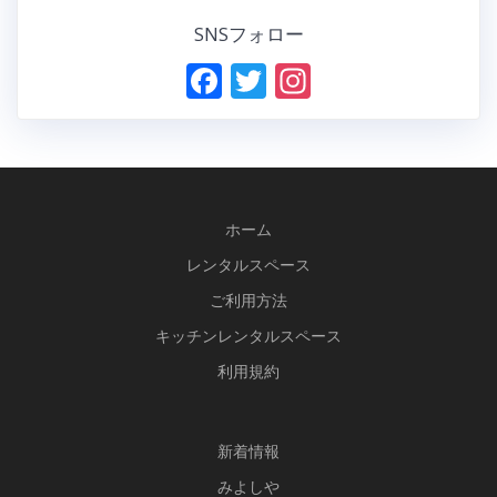
SNSフォロー
F
T
In
ac
w
st
e
itt
a
b
er
gr
o
a
ホーム
o
m
レンタルスペース
k
ご利用方法
キッチンレンタルスペース
利用規約
新
着情報
みよしや