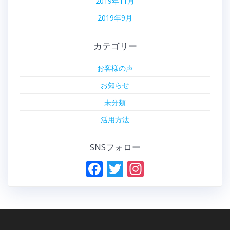
2019年11月
2019年9月
カテゴリー
お客様の声
お知らせ
未分類
活用方法
SNSフォロー
F
T
In
ac
w
st
e
itt
a
b
er
gr