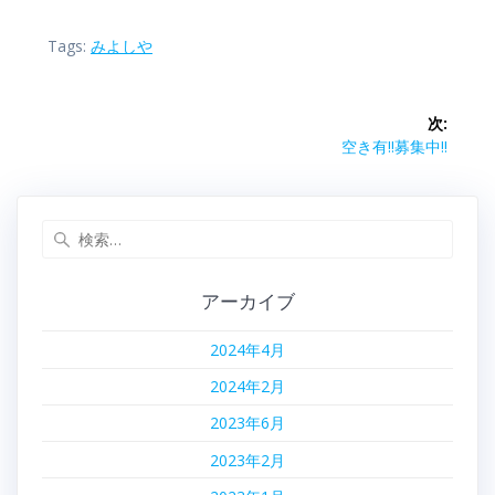
Tags:
みよしや
投
次:
稿
次
空き有!!募集中!!
の
ナ
投
稿:
検
ビ
索:
ゲ
アーカイブ
ー
2024年4月
シ
2024年2月
ョ
2023年6月
2023年2月
ン