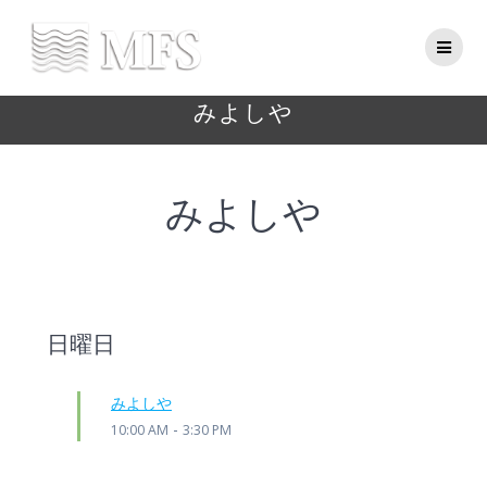
Skip
to
content
みよしや
みよしや
日曜日
みよしや
-
10:00 AM
3:30 PM