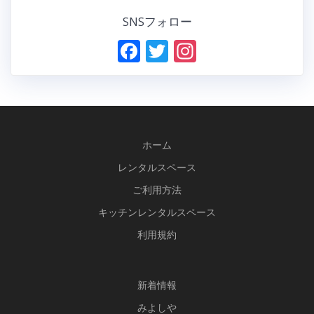
SNSフォロー
F
T
In
ac
w
st
e
itt
a
b
er
gr
o
a
ホーム
o
m
レンタルスペース
k
ご利用方法
キッチンレンタルスペース
利用規約
新
着情報
みよしや