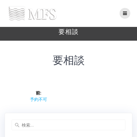
Skip
to
content
要相談
要相談
投
前:
稿
前
予約不可
の
ナ
投
稿:
検
ビ
索: