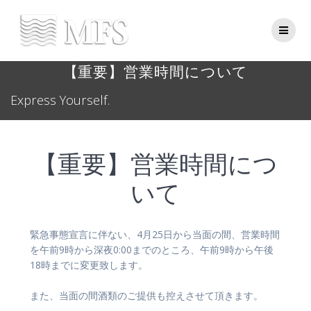
Skip
to
content
【重要】営業時間について
Express Yourself.
【重要】営業時間につ
いて
緊急事態宣言に伴ない、4月25日から当面の間、営業時間
を午前9時から深夜0:00までのところ、午前9時から午後
18時までに変更致します。
また、当面の間酒類のご提供も控えさせて頂きます。