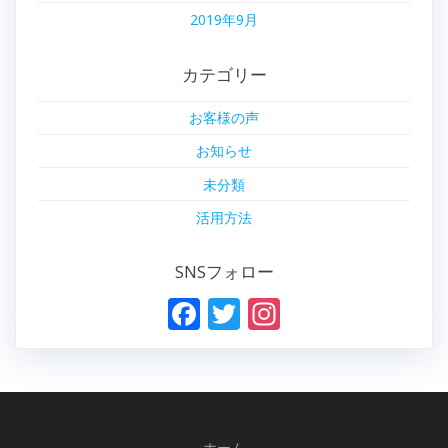
2019年9月
カテゴリー
お客様の声
お知らせ
未分類
活用方法
SNSフォロー
F
T
In
ac
w
st
e
itt
a
b
er
gr
o
a
ホーム