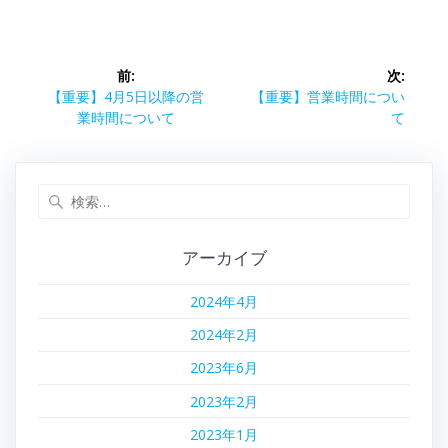
投
前:
次:
稿
前
次
【重要】4月5日以降の営
【重要】営業時間につい
の
の
業時間について
て
ナ
投
投
稿:
稿:
ビ
検
索:
ゲ
アーカイブ
ー
2024年4月
シ
2024年2月
ョ
2023年6月
ン
2023年2月
2023年1月