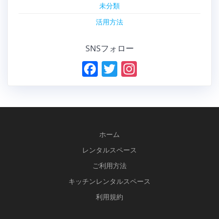
未分類
活用方法
SNSフォロー
F
T
In
ac
w
st
e
itt
a
b
er
gr
o
a
ホーム
o
m
レンタルスペース
k
ご利用方法
キッチンレンタルスペース
利用規約