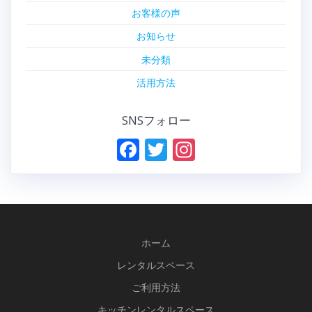
お客様の声
お知らせ
未分類
活用方法
SNSフォロー
F
T
In
ac
w
st
e
itt
a
b
er
gr
o
a
ホーム
o
m
レンタルスペース
k
ご利用方法
キッチンレンタルスペース