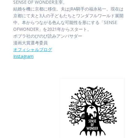
SENSE OF WONDER主宰。
結婚を機に京都に移住。夫はJRA騎手の福永祐一。現在は
京都にて夫と3人の子どもたちとワンダフルワールド展開
中。本からつながる色んな可能性を形にする「SENSE
OFWONDER」を2021年からスタート。
ポプラ社のびのび読みアンバサダー
漫画大賞選考委員
オフィシャル
ブログ
Instagram