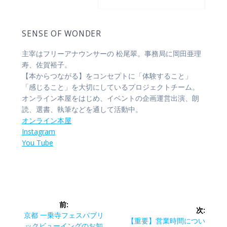
SENSE OF WONDER
主宰はフリーアナウンサーの 松尾翠。事務局に岡田亜理
寿、佐賀裕子。
【本からつながる】をコンセプトに「体験すること」
「感じること」を大切にしているプロジェクトチーム。
オンライン本屋をはじめ、イベントの企画運営出演、朗
読、選書、執筆などを通して活動中。
オンライン本屋
Instagram
You Tube
投
前:
次:
稿
前
京都 一乗寺フェスパブリ
次
【重要】営業時間につい
の
ックビューイングのお知