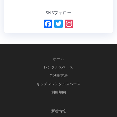
SNSフォロー
F
T
In
ac
w
st
e
itt
a
b
er
gr
o
a
ホーム
o
m
レンタルスペース
k
ご利用方法
キッチンレンタルスペース
利用規約
新
着情報