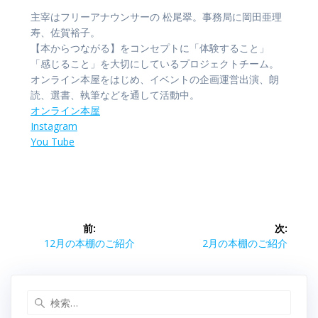
主宰はフリーアナウンサーの 松尾翠。事務局に岡田亜理
寿、佐賀裕子。
【本からつながる】をコンセプトに「体験すること」
「感じること」を大切にしているプロジェクトチーム。
オンライン本屋をはじめ、イベントの企画運営出演、朗
読、選書、執筆などを通して活動中。
オンライン本屋
Instagram
You Tube
投
前:
次:
稿
前
次
12月の本棚のご紹介
2月の本棚のご紹介
の
の
ナ
投
投
稿:
稿:
検
ビ
索: