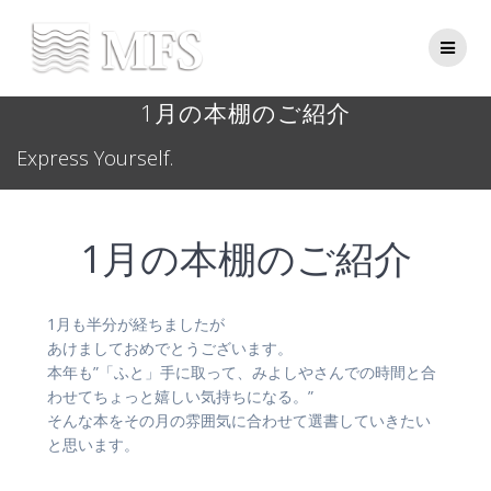
Skip
to
content
1月の本棚のご紹介
Express Yourself.
1月の本棚のご紹介
1月も半分が経ちましたが
あけましておめでとうございます。
本年も”「ふと」手に取って、みよしやさんでの時間と合
わせてちょっと嬉しい気持ちになる。”
そんな本をその月の雰囲気に合わせて選書していきたい
と思います。