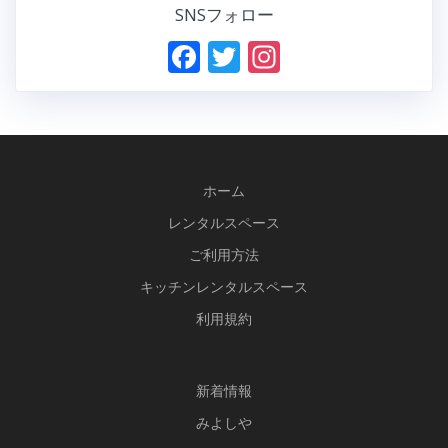
SNSフォロー
F
T
In
ac
w
st
e
itt
a
b
er
gr
o
a
ホーム
o
m
レンタルスペース
k
ご利用方法
キッチンレンタルスペース
利用規約
新
着情報
みよしや