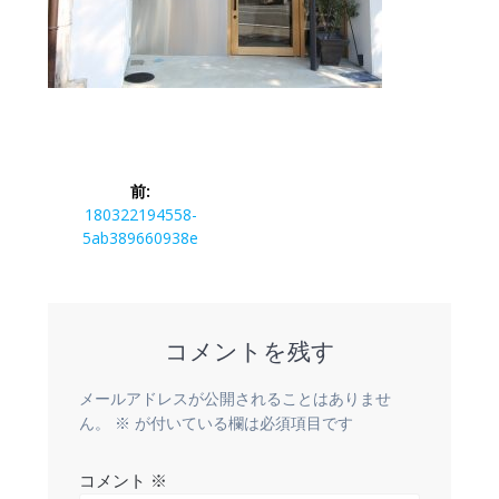
投
前:
稿
前
180322194558-
の
5ab389660938e
ナ
投
稿:
ビ
コメントを残す
ゲ
ー
メールアドレスが公開されることはありませ
ん。
※
が付いている欄は必須項目です
シ
コメント
※