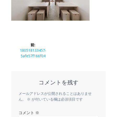
投
前:
稿
前
180518133457-
の
5afe57f166f04
ナ
投
稿:
ビ
コメントを残す
ゲ
ー
メールアドレスが公開されることはありませ
ん。
※
が付いている欄は必須項目です
シ
コメント
※