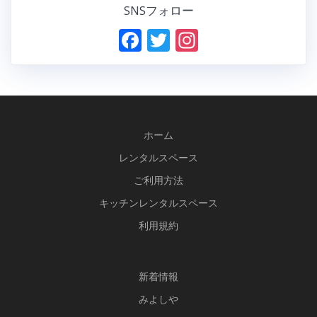
SNSフォロー
F
T
In
ac
w
st
e
itt
a
b
er
gr
o
a
ホーム
o
m
レンタルスペース
k
ご利用方法
キッチンレンタルスペース
利用規約
新
着情報
みよしや