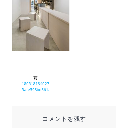
投
前:
稿
前
180518134027-
の
5afe593bd861a
ナ
投
稿:
ビ
コメントを残す
ゲ