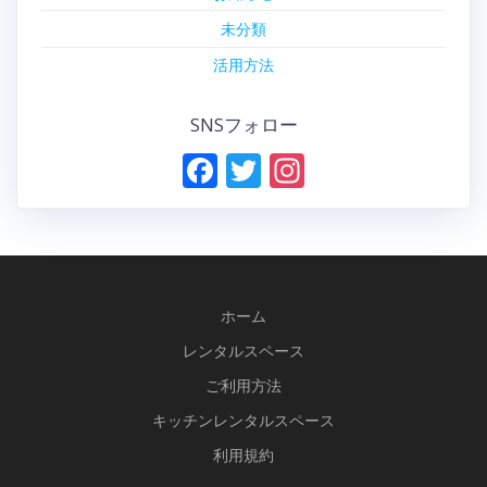
未分類
活用方法
SNSフォロー
F
T
In
ac
w
st
e
itt
a
b
er
gr
o
a
ホーム
o
m
レンタルスペース
k
ご利用方法
キッチンレンタルスペース
利用規約