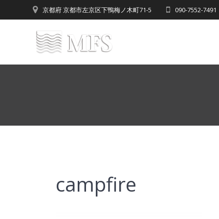
Skip
京都府 京都市左京区下鴨梅ノ木町71-5
090-7552-7
to
content
campfire