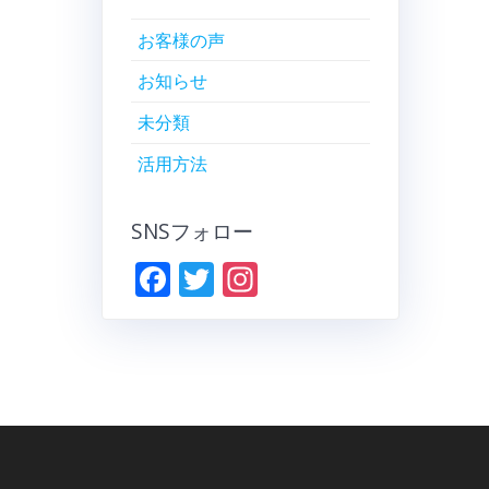
お客様の声
お知らせ
未分類
活用方法
SNSフォロー
F
T
In
ac
w
st
e
itt
a
b
er
gr
o
a
o
m
k