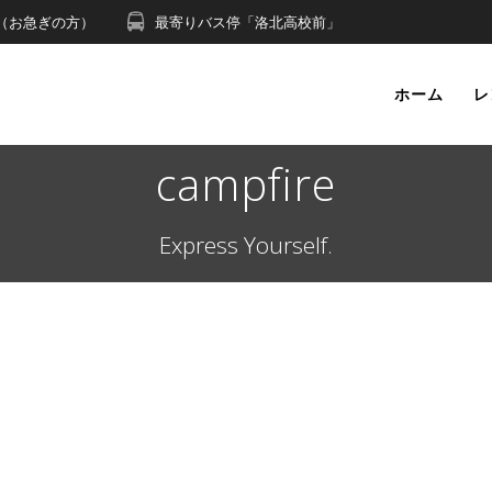
491（お急ぎの方）
最寄りバス停「洛北高校前」
ホーム
レ
campfire
Express Yourself.