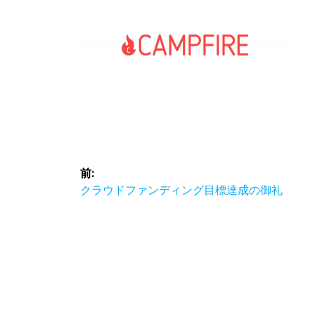
投
前:
稿
前
クラウドファンディング目標達成の御礼
の
ナ
投
稿:
ビ
ゲ