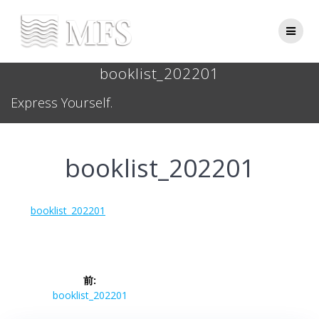
Skip
to
content
booklist_202201
Express Yourself.
booklist_202201
booklist_202201
投
前:
稿
前
booklist_202201
の