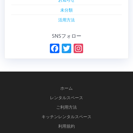
未分類
活用方法
SNSフォロー
F
T
In
ac
w
st
e
itt
a
b
er
gr
o
a
ホーム
o
m
レンタルスペース
k
ご利用方法
キッチンレンタルスペース
利用規約