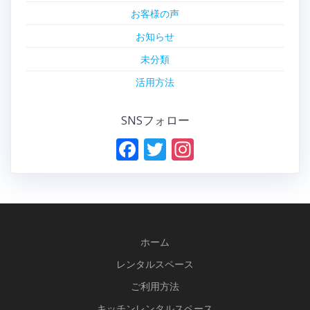
お客様の声
お知らせ
未分類
活用方法
SNSフォロー
F
T
In
ac
w
st
e
itt
a
b
er
gr
o
a
ホーム
o
m
レンタルスペース
k
ご利用方法
キッチンレンタルスペース