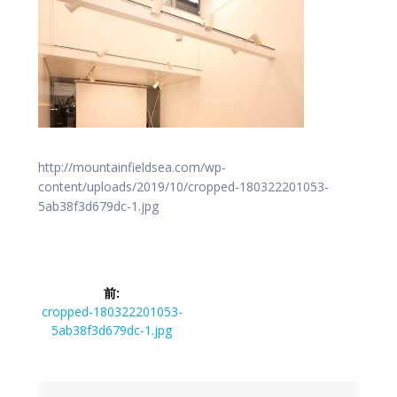
http://mountainfieldsea.com/wp-
content/uploads/2019/10/cropped-180322201053-
5ab38f3d679dc-1.jpg
投
前:
稿
前
cropped-180322201053-
の
5ab38f3d679dc-1.jpg
ナ
投
稿:
ビ