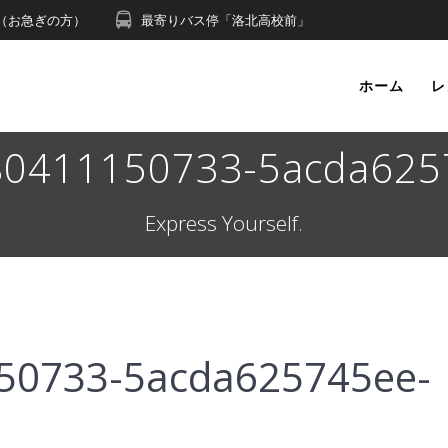
491（お急ぎの方）
最寄りバス停「洛北高校前」
ホーム
レ
80411150733-5acda6257
Express Yourself.
50733-5acda625745ee-