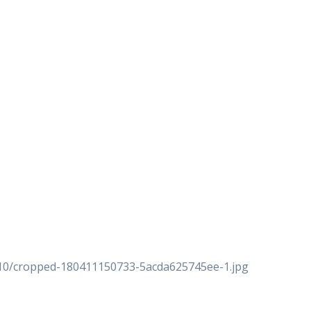
/10/cropped-180411150733-5acda625745ee-1.jpg