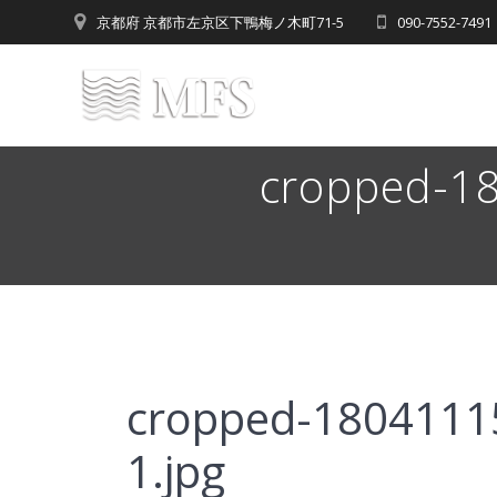
Skip
京都府 京都市左京区下鴨梅ノ木町71-5
090-7552-7
to
content
cropped-1
cropped-1804111
1.jpg