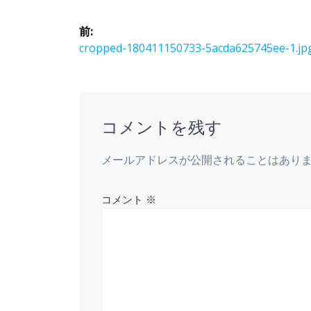
投
前:
稿
前
cropped-180411150733-5acda625745ee-1.jp
の
ナ
投
稿:
ビ
コメントを残す
ゲ
メールアドレスが公開されることはあり
ー
コメント
※
シ
ョ
ン