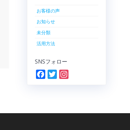
お客様の声
お知らせ
未分類
活用方法
SNSフォロー
F
T
In
ac
w
st
e
itt
a
b
er
gr
o
a
o
m
k