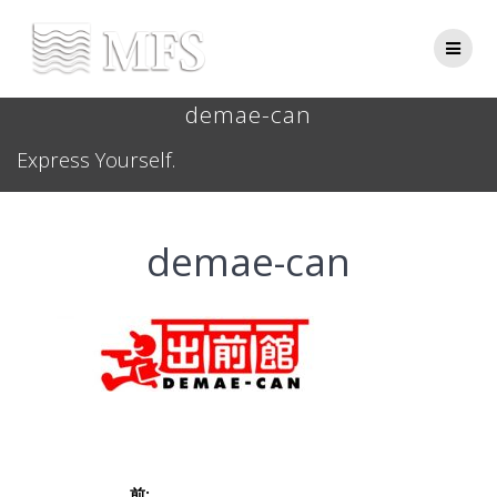
Skip
to
content
demae-can
Express Yourself.
demae-can
投
前: