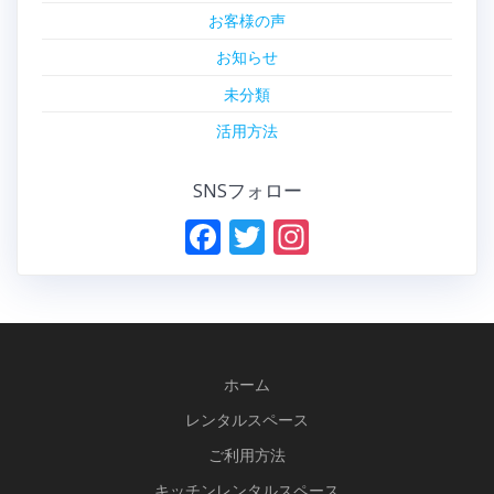
お客様の声
お知らせ
未分類
活用方法
SNSフォロー
F
T
In
ac
w
st
e
itt
a
b
er
gr
o
a
ホーム
o
m
レンタルスペース
k
ご利用方法
キッチンレンタルスペース