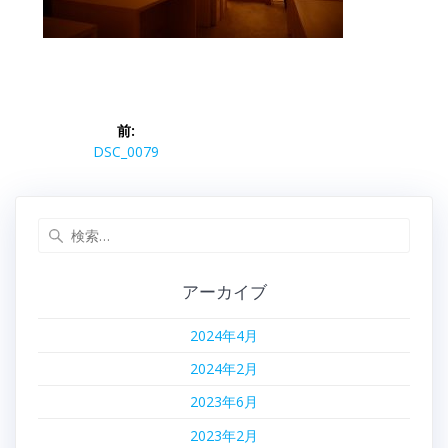
投
前:
稿
前
DSC_0079
の
ナ
投
稿:
検
ビ
索:
ゲ
アーカイブ
ー
2024年4月
シ
2024年2月
ョ
2023年6月
2023年2月