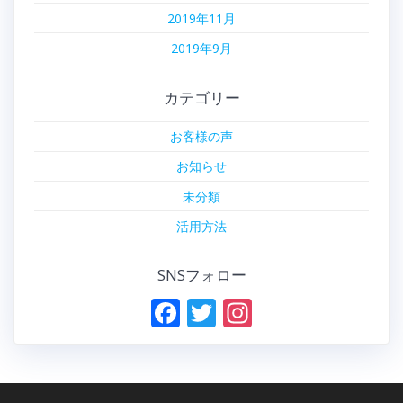
2019年11月
2019年9月
カテゴリー
お客様の声
お知らせ
未分類
活用方法
SNSフォロー
F
T
In
ac
w
st
e
itt
a
b
er
gr