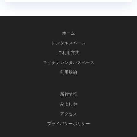
ac
w
st
e
itt
a
b
er
gr
o
a
ホーム
o
m
レンタルスペース
k
ご利用方法
キッチンレンタルスペース
利用規約
新
着情報
みよしや
アクセス
プライバシーポリシー