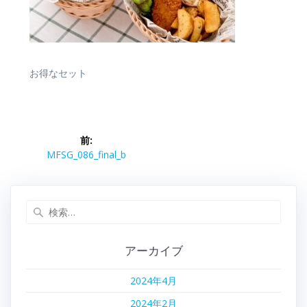
お得なセット
投
前:
稿
前
MFSG_086_final_b
の
ナ
投
稿:
検
ビ
索:
ゲ
アーカイブ
ー
2024年4月
シ
2024年2月